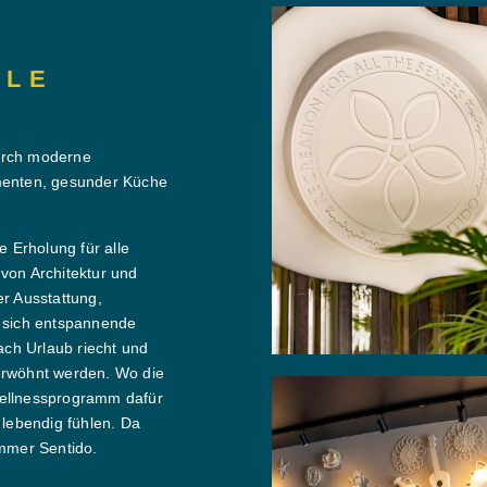
LLE
durch moderne
ementen, gesunder Küche
e Erholung für alle
 von Architektur und
er Ausstattung,
o sich entspannende
ch Urlaub riecht und
rwöhnt werden. Wo die
Wellnessprogramm dafür
 lebendig fühlen. Da
mmer Sentido.